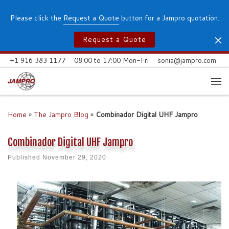
Skip to content
Please click the
Request a Quote
button for a Jampro quotation.
Request a Quote
+1 916 383 1177
08:00 to 17:00 Mon-Fri
sonia@jampro.com
Me
Home
»
The Jampro Blog
»
Combinador Digital UHF Jampro
Combinador Digital UHF Jampro
Published
November 29, 2020